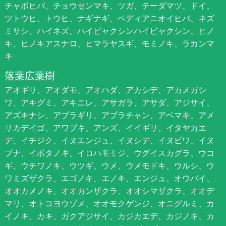
チャボヒバ、チョウセンマキ、ツガ、テーダマツ、ドイ、
ツトウヒ、トウヒ、ナギナギ、ペディアニオイヒバ、ネズ
ミサシ、ハイネズ、ハイビャクシンハイビャクシン、ヒノ
キ、ヒノキアスナロ、ヒマラヤスギ、モミノキ、ラカンマ
キ
落葉広葉樹
アオギリ、アオダモ、アオハダ、アカシデ、アカメガシ
ワ、アキグミ、アキニレ、アサガラ、アサダ、アジサイ、
アズキナシ、アブラギリ、アブラチャン、アベマキ、アメ
リカデイゴ、アワブキ、アンズ、イイギリ、イタヤカエ
デ、イチジク、イヌエンジュ、イヌシデ、イヌビワ、イヌ
ブナ、イボタノキ、イロハモミジ、ウグイスカグラ、ウコ
ギ、ウチワノキ、ウツギ、ウメ、ウメモドキ、ウルシ、ウ
ワミズザクラ、エゴノキ、エノキ、エンジュ、オウバイ、
オオカメノキ、オオカンザクラ、オオシマザクラ、オオデ
マリ、オトコヨウゾメ、オオモクゲンジ、オニグルミ、カ
イノキ、カキ、ガクアジサイ、カジカエデ、カジノキ、カ