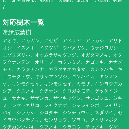
市
対応樹木一覧
常緑広葉樹
アオキ、アカガシ、アセビ、アベリア、アラカシ、アリド
オシ、イスノキ、イヌツゲ、ウバメガシ、ウラジロガシ、
エゾユズリハ、オオムラサキツツジ、オガタマノキ、オタ
フクナンテン、オリーブ、カクレミノ、カゴノキ、カナメ
モチ、カラタチバナ、カラタネオガタマ、カンツバキ、キ
ョウチクトウ、キリシマツツジ、ギンバイカ、キンメツ
ゲ、キンモクセイ、ギンモクセイ、ミモザ、ギンヨウアカ
シア、クスノキ、クチナシ、クロガネモチ、ゲッケイジ
ュ、サカキ、サザンカ、サツキツツジ、サンゴジュ、シキ
ミ、シマトネリコ、シャクナゲ、シャシャンポ、シャリン
バイ、シラカシ、シロダモ、ジンチョウゲ、スダジイ、セ
イヨウバクチノキ、センリョウ、ソヨゴ、タイサンボク、
タチカンツバキ、タブノキ、タラヨウ、チャノキ、ツゲ、