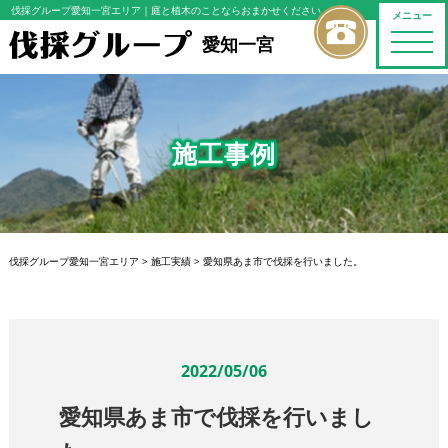
伐採グループ愛知一宮エリア
｜庭と植木のことならおまかせください
メニュー
toggle
愛知一宮
naviga
施工事例
伐採グループ愛知一宮エリア
>
施工実績
>
愛知県あま市で伐採を行いました。
2022/05/06
愛知県あま市で伐採を行いまし