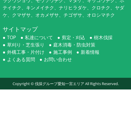
ラクウショウ、モウソウチク、マダケ、キッコウチク、ホ
テイチク、キンメイチク、ナリヒラダケ、クロチク、ヤダ
ケ、クマザサ、オカメザサ、チゴザサ、オロシマチク
サイトマップ
TOP
私達について
剪定・刈込
樹木伐採
草刈り・芝生張り
庭木消毒・防虫対策
外構工事・片付け
施工事例
新着情報
よくある質問
お問い合わせ
Copyright ©
伐採グループ愛知一宮エリア
All Rights Reserved.