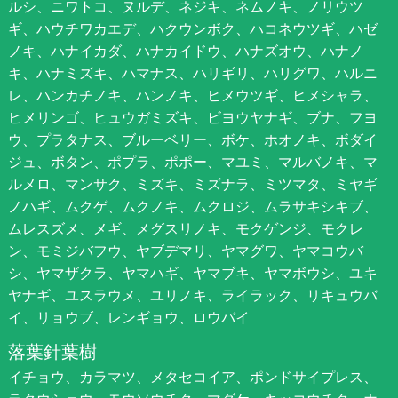
ルシ、ニワトコ、ヌルデ、ネジキ、ネムノキ、ノリウツ
ギ、ハウチワカエデ、ハクウンボク、ハコネウツギ、ハゼ
ノキ、ハナイカダ、ハナカイドウ、ハナズオウ、ハナノ
キ、ハナミズキ、ハマナス、ハリギリ、ハリグワ、ハルニ
レ、ハンカチノキ、ハンノキ、ヒメウツギ、ヒメシャラ、
ヒメリンゴ、ヒュウガミズキ、ビヨウヤナギ、ブナ、フヨ
ウ、プラタナス、ブルーベリー、ボケ、ホオノキ、ボダイ
ジュ、ボタン、ポプラ、ポポー、マユミ、マルバノキ、マ
ルメロ、マンサク、ミズキ、ミズナラ、ミツマタ、ミヤギ
ノハギ、ムクゲ、ムクノキ、ムクロジ、ムラサキシキブ、
ムレスズメ、メギ、メグスリノキ、モクゲンジ、モクレ
ン、モミジバフウ、ヤブデマリ、ヤマグワ、ヤマコウバ
シ、ヤマザクラ、ヤマハギ、ヤマブキ、ヤマボウシ、ユキ
ヤナギ、ユスラウメ、ユリノキ、ライラック、リキュウバ
イ、リョウブ、レンギョウ、ロウバイ
落葉針葉樹
イチョウ、カラマツ、メタセコイア、ポンドサイプレス、