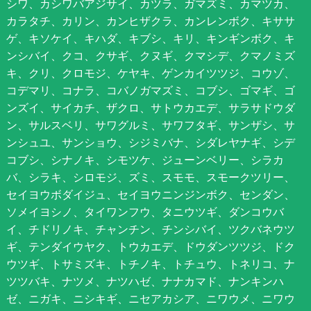
シワ、カシワバアジサイ、カツラ、ガマズミ、カマツカ、
カラタチ、カリン、カンヒザクラ、カンレンボク、キササ
ゲ、キソケイ、キハダ、キブシ、キリ、キンギンボク、キ
ンシバイ、クコ、クサギ、クヌギ、クマシデ、クマノミズ
キ、クリ、クロモジ、ケヤキ、ゲンカイツツジ、コウゾ、
コデマリ、コナラ、コバノガマズミ、コブシ、ゴマギ、ゴ
ンズイ、サイカチ、ザクロ、サトウカエデ、サラサドウダ
ン、サルスベリ、サワグルミ、サワフタギ、サンザシ、サ
ンシュユ、サンショウ、シジミバナ、シダレヤナギ、シデ
コブシ、シナノキ、シモツケ、ジューンベリー、シラカ
バ、シラキ、シロモジ、ズミ、スモモ、スモークツリー、
セイヨウボダイジュ、セイヨウニンジンボク、センダン、
ソメイヨシノ、タイワンフウ、タニウツギ、ダンコウバ
イ、チドリノキ、チャンチン、チンシバイ、ツクバネウツ
ギ、テンダイウヤク、トウカエデ、ドウダンツツジ、ドク
ウツギ、トサミズキ、トチノキ、トチュウ、トネリコ、ナ
ツツバキ、ナツメ、ナツハゼ、ナナカマド、ナンキンハ
ゼ、ニガキ、ニシキギ、ニセアカシア、ニワウメ、ニワウ