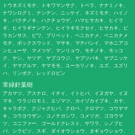
トウネズミモチ、トキワマンサク、トベラ、ナナミノキ、
ナワシログミ、ナンテン、ニッケイ、ネズミモチ、ハイノ
キ、バクチノキ、ハクチョウゲ、ハマヒサカキ、ヒイラ
ギ、ヒイラギナンテン、ヒイラギモクセイ、ヒサカキ、ピ
ラカンサス、ビワ、プリペット、ベニカナメ、ベニカナメ
モチ、ボックスウッド、マサキ、マテバシイ、マホニアコ
ンヒューサ、マメツゲ、マンリョウ、モチノキ、モッコ
ク、ヤシ、ヤツデ、ヤブコウジ、ヤブツバキ、ヤブニッケ
イ、ヤマグルマ、ヤマモモ、ユーカリノキ、ユズ、ユズリ
ハ、リンボク、レッドロビン
常緑針葉樹
アカマツ、アスナロ、イチイ、イトヒバ、イヌガヤ、イヌ
マキ、ウラジロモミ、エゾマツ、カイヅカイブキ、カヤ、
キャラボク、クジャクヒバ、クロベ、クロマツ、コウヤマ
キ、コウヨウザン、コノテガシワ、コメツガ、ゴヨウマ
ツ、コニファー、ゴールドクレスト、サワラ、シノブヒ
バ、シラビソ、スギ、ダイオウショウ、タギョウショウ、