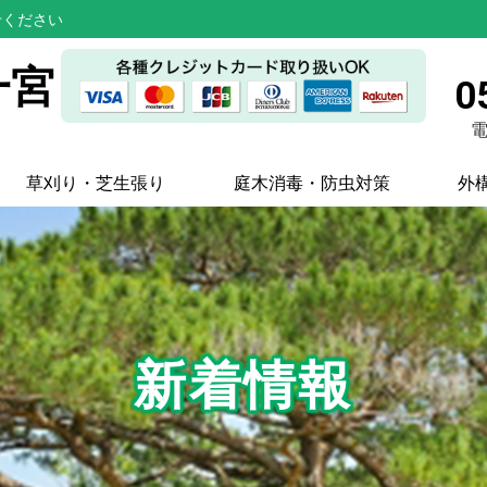
せください
一宮
0
電
草刈り・芝生張り
庭木消毒・防虫対策
外
新着情報