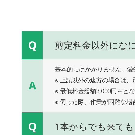
Q
剪定料金以外にな
基本的にはかかりません。愛
※ 上記以外の遠方の場合は
A
※ 最低料金総額3,000円～と
※ 伺った際、作業が困難な場
Q
1本からでも来ても