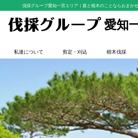
伐採グループ愛知一宮エリア
｜庭と植木のことならおまか
愛知
私達について
剪定・刈込
樹木伐採