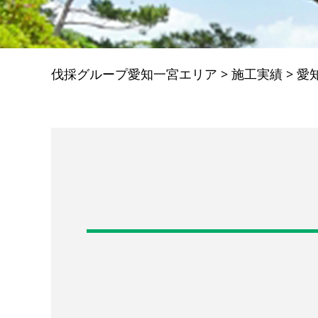
伐採グループ愛知一宮エリア
>
施工実績
>
愛