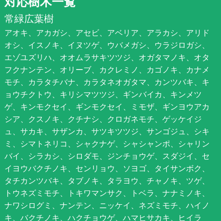
対応樹木一覧
常緑広葉樹
アオキ、アカガシ、アセビ、アベリア、アラカシ、アリド
オシ、イスノキ、イヌツゲ、ウバメガシ、ウラジロガシ、
エゾユズリハ、オオムラサキツツジ、オガタマノキ、オタ
フクナンテン、オリーブ、カクレミノ、カゴノキ、カナメ
モチ、カラタチバナ、カラタネオガタマ、カンツバキ、キ
ョウチクトウ、キリシマツツジ、ギンバイカ、キンメツ
ゲ、キンモクセイ、ギンモクセイ、ミモザ、ギンヨウアカ
シア、クスノキ、クチナシ、クロガネモチ、ゲッケイジ
ュ、サカキ、サザンカ、サツキツツジ、サンゴジュ、シキ
ミ、シマトネリコ、シャクナゲ、シャシャンポ、シャリン
バイ、シラカシ、シロダモ、ジンチョウゲ、スダジイ、セ
イヨウバクチノキ、センリョウ、ソヨゴ、タイサンボク、
タチカンツバキ、タブノキ、タラヨウ、チャノキ、ツゲ、
トウネズミモチ、トキワマンサク、トベラ、ナナミノキ、
ナワシログミ、ナンテン、ニッケイ、ネズミモチ、ハイノ
キ、バクチノキ、ハクチョウゲ、ハマヒサカキ、ヒイラ