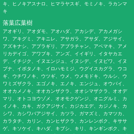
キ、ヒノキアスナロ、ヒマラヤスギ、モミノキ、ラカンマ
キ
落葉広葉樹
アオギリ、アオダモ、アオハダ、アカシデ、アカメガシ
ワ、アキグミ、アキニレ、アサガラ、アサダ、アジサイ、
アズキナシ、アブラギリ、アブラチャン、アベマキ、アメ
リカデイゴ、アワブキ、アンズ、イイギリ、イタヤカエ
デ、イチジク、イヌエンジュ、イヌシデ、イヌビワ、イヌ
ブナ、イボタノキ、イロハモミジ、ウグイスカグラ、ウコ
ギ、ウチワノキ、ウツギ、ウメ、ウメモドキ、ウルシ、ウ
ワミズザクラ、エゴノキ、エノキ、エンジュ、オウバイ、
オオカメノキ、オオカンザクラ、オオシマザクラ、オオデ
マリ、オトコヨウゾメ、オオモクゲンジ、オニグルミ、カ
イノキ、カキ、ガクアジサイ、カジカエデ、カジノキ、カ
シワ、カシワバアジサイ、カツラ、ガマズミ、カマツカ、
カラタチ、カリン、カンヒザクラ、カンレンボク、キササ
ゲ、キソケイ、キハダ、キブシ、キリ、キンギンボク、キ