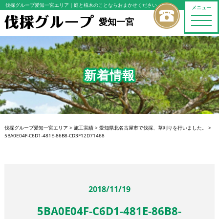
伐採グループ愛知一宮エリア
｜庭と植木のことならおまかせください
メニュー
toggle
愛知一宮
naviga
新着情報
伐採グループ愛知一宮エリア
>
施工実績
>
愛知県北名古屋市で伐採、草刈りを行いました。
>
5BA0E04F-C6D1-481E-86B8-CD3F12D71468
2018/11/19
5BA0E04F-C6D1-481E-86B8-