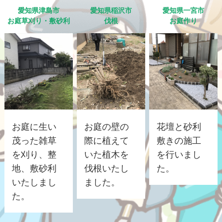
愛知県津島市
愛知県稲沢市
愛知県一宮市
お庭草刈り・敷砂利
伐根
お庭作り
お庭に生い
お庭の壁の
花壇と砂利
茂った雑草
際に植えて
敷きの施工
を刈り、整
いた植木を
を行いまし
地、敷砂利
伐根いたし
た。
いたしまし
ました。
た。