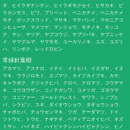
ギ、ヒイラギナンテン、ヒイラギモクセイ、ヒサカキ、ピ
ラカンサス、ビワ、プリペット、ベニカナメ、ベニカナメ
モチ、ボックスウッド、マサキ、マテバシイ、マホニアコ
ンヒューサ、マメツゲ、マンリョウ、モチノキ、モッコ
ク、ヤシ、ヤツデ、ヤブコウジ、ヤブツバキ、ヤブニッケ
イ、ヤマグルマ、ヤマモモ、ユーカリノキ、ユズ、ユズリ
ハ、リンボク、レッドロビン
常緑針葉樹
アカマツ、アスナロ、イチイ、イトヒバ、イヌガヤ、イヌ
マキ、ウラジロモミ、エゾマツ、カイヅカイブキ、カヤ、
キャラボク、クジャクヒバ、クロベ、クロマツ、コウヤマ
キ、コウヨウザン、コノテガシワ、コメツガ、ゴヨウマ
ツ、コニファー、ゴールドクレスト、サワラ、シノブヒ
バ、シラビソ、スギ、ダイオウショウ、タギョウショウ、
チャボヒバ、チョウセンマキ、ツガ、テーダマツ、ドイ、
ツトウヒ、トウヒ、ナギナギ、ペディアニオイヒバ、ネズ
ミサシ、ハイネズ、ハイビャクシンハイビャクシン、ヒノ