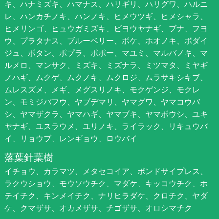
キ、ハナミズキ、ハマナス、ハリギリ、ハリグワ、ハルニ
レ、ハンカチノキ、ハンノキ、ヒメウツギ、ヒメシャラ、
ヒメリンゴ、ヒュウガミズキ、ビヨウヤナギ、ブナ、フヨ
ウ、プラタナス、ブルーベリー、ボケ、ホオノキ、ボダイ
ジュ、ボタン、ポプラ、ポポー、マユミ、マルバノキ、マ
ルメロ、マンサク、ミズキ、ミズナラ、ミツマタ、ミヤギ
ノハギ、ムクゲ、ムクノキ、ムクロジ、ムラサキシキブ、
ムレスズメ、メギ、メグスリノキ、モクゲンジ、モクレ
ン、モミジバフウ、ヤブデマリ、ヤマグワ、ヤマコウバ
シ、ヤマザクラ、ヤマハギ、ヤマブキ、ヤマボウシ、ユキ
ヤナギ、ユスラウメ、ユリノキ、ライラック、リキュウバ
イ、リョウブ、レンギョウ、ロウバイ
落葉針葉樹
イチョウ、カラマツ、メタセコイア、ポンドサイプレス、
ラクウショウ、モウソウチク、マダケ、キッコウチク、ホ
テイチク、キンメイチク、ナリヒラダケ、クロチク、ヤダ
ケ、クマザサ、オカメザサ、チゴザサ、オロシマチク