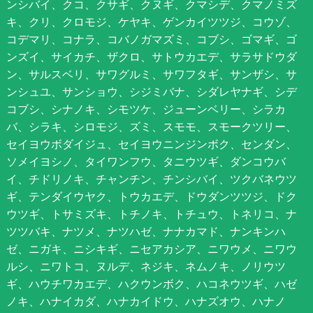
ンシバイ、クコ、クサギ、クヌギ、クマシデ、クマノミズ
キ、クリ、クロモジ、ケヤキ、ゲンカイツツジ、コウゾ、
コデマリ、コナラ、コバノガマズミ、コブシ、ゴマギ、ゴ
ンズイ、サイカチ、ザクロ、サトウカエデ、サラサドウダ
ン、サルスベリ、サワグルミ、サワフタギ、サンザシ、サ
ンシュユ、サンショウ、シジミバナ、シダレヤナギ、シデ
コブシ、シナノキ、シモツケ、ジューンベリー、シラカ
バ、シラキ、シロモジ、ズミ、スモモ、スモークツリー、
セイヨウボダイジュ、セイヨウニンジンボク、センダン、
ソメイヨシノ、タイワンフウ、タニウツギ、ダンコウバ
イ、チドリノキ、チャンチン、チンシバイ、ツクバネウツ
ギ、テンダイウヤク、トウカエデ、ドウダンツツジ、ドク
ウツギ、トサミズキ、トチノキ、トチュウ、トネリコ、ナ
ツツバキ、ナツメ、ナツハゼ、ナナカマド、ナンキンハ
ゼ、ニガキ、ニシキギ、ニセアカシア、ニワウメ、ニワウ
ルシ、ニワトコ、ヌルデ、ネジキ、ネムノキ、ノリウツ
ギ、ハウチワカエデ、ハクウンボク、ハコネウツギ、ハゼ
ノキ、ハナイカダ、ハナカイドウ、ハナズオウ、ハナノ