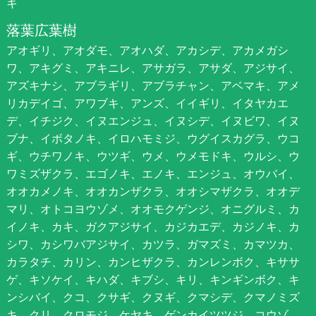
キ
落葉広葉樹
アオギリ、アオダモ、アオハダ、アカシデ、アカメガシ
ワ、アキグミ、アキニレ、アサガラ、アサダ、アジサイ、
アズキナシ、アブラギリ、アブラチャン、アベマキ、アメ
リカデイゴ、アワブキ、アンズ、イイギリ、イタヤカエ
デ、イチジク、イヌエンジュ、イヌシデ、イヌビワ、イヌ
ブナ、イボタノキ、イロハモミジ、ウグイスカグラ、ウコ
ギ、ウチワノキ、ウツギ、ウメ、ウメモドキ、ウルシ、ウ
ワミズザクラ、エゴノキ、エノキ、エンジュ、オウバイ、
オオカメノキ、オオカンザクラ、オオシマザクラ、オオデ
マリ、オトコヨウゾメ、オオモクゲンジ、オニグルミ、カ
イノキ、カキ、ガクアジサイ、カジカエデ、カジノキ、カ
シワ、カシワバアジサイ、カツラ、ガマズミ、カマツカ、
カラタチ、カリン、カンヒザクラ、カンレンボク、キササ
ゲ、キソケイ、キハダ、キブシ、キリ、キンギンボク、キ
ンシバイ、クコ、クサギ、クヌギ、クマシデ、クマノミズ
キ、クリ、クロモジ、ケヤキ、ゲンカイツツジ、コウゾ、