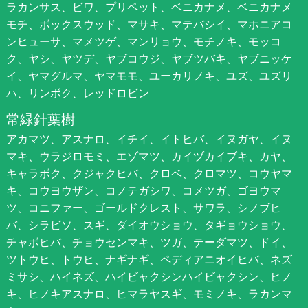
ラカンサス、ビワ、プリペット、ベニカナメ、ベニカナメ
モチ、ボックスウッド、マサキ、マテバシイ、マホニアコ
ンヒューサ、マメツゲ、マンリョウ、モチノキ、モッコ
ク、ヤシ、ヤツデ、ヤブコウジ、ヤブツバキ、ヤブニッケ
イ、ヤマグルマ、ヤマモモ、ユーカリノキ、ユズ、ユズリ
ハ、リンボク、レッドロビン
常緑針葉樹
アカマツ、アスナロ、イチイ、イトヒバ、イヌガヤ、イヌ
マキ、ウラジロモミ、エゾマツ、カイヅカイブキ、カヤ、
キャラボク、クジャクヒバ、クロベ、クロマツ、コウヤマ
キ、コウヨウザン、コノテガシワ、コメツガ、ゴヨウマ
ツ、コニファー、ゴールドクレスト、サワラ、シノブヒ
バ、シラビソ、スギ、ダイオウショウ、タギョウショウ、
チャボヒバ、チョウセンマキ、ツガ、テーダマツ、ドイ、
ツトウヒ、トウヒ、ナギナギ、ペディアニオイヒバ、ネズ
ミサシ、ハイネズ、ハイビャクシンハイビャクシン、ヒノ
キ、ヒノキアスナロ、ヒマラヤスギ、モミノキ、ラカンマ