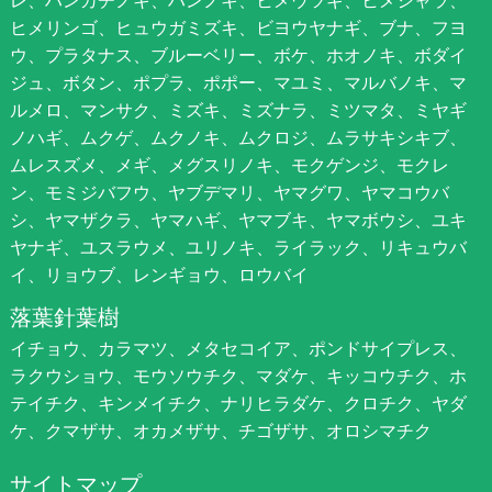
ヒメリンゴ、ヒュウガミズキ、ビヨウヤナギ、ブナ、フヨ
ウ、プラタナス、ブルーベリー、ボケ、ホオノキ、ボダイ
ジュ、ボタン、ポプラ、ポポー、マユミ、マルバノキ、マ
ルメロ、マンサク、ミズキ、ミズナラ、ミツマタ、ミヤギ
ノハギ、ムクゲ、ムクノキ、ムクロジ、ムラサキシキブ、
ムレスズメ、メギ、メグスリノキ、モクゲンジ、モクレ
ン、モミジバフウ、ヤブデマリ、ヤマグワ、ヤマコウバ
シ、ヤマザクラ、ヤマハギ、ヤマブキ、ヤマボウシ、ユキ
ヤナギ、ユスラウメ、ユリノキ、ライラック、リキュウバ
イ、リョウブ、レンギョウ、ロウバイ
落葉針葉樹
イチョウ、カラマツ、メタセコイア、ポンドサイプレス、
ラクウショウ、モウソウチク、マダケ、キッコウチク、ホ
テイチク、キンメイチク、ナリヒラダケ、クロチク、ヤダ
ケ、クマザサ、オカメザサ、チゴザサ、オロシマチク
サイトマップ