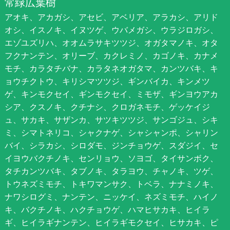
常緑広葉樹
アオキ、アカガシ、アセビ、アベリア、アラカシ、アリド
オシ、イスノキ、イヌツゲ、ウバメガシ、ウラジロガシ、
エゾユズリハ、オオムラサキツツジ、オガタマノキ、オタ
フクナンテン、オリーブ、カクレミノ、カゴノキ、カナメ
モチ、カラタチバナ、カラタネオガタマ、カンツバキ、キ
ョウチクトウ、キリシマツツジ、ギンバイカ、キンメツ
ゲ、キンモクセイ、ギンモクセイ、ミモザ、ギンヨウアカ
シア、クスノキ、クチナシ、クロガネモチ、ゲッケイジ
ュ、サカキ、サザンカ、サツキツツジ、サンゴジュ、シキ
ミ、シマトネリコ、シャクナゲ、シャシャンポ、シャリン
バイ、シラカシ、シロダモ、ジンチョウゲ、スダジイ、セ
イヨウバクチノキ、センリョウ、ソヨゴ、タイサンボク、
タチカンツバキ、タブノキ、タラヨウ、チャノキ、ツゲ、
トウネズミモチ、トキワマンサク、トベラ、ナナミノキ、
ナワシログミ、ナンテン、ニッケイ、ネズミモチ、ハイノ
キ、バクチノキ、ハクチョウゲ、ハマヒサカキ、ヒイラ
ギ、ヒイラギナンテン、ヒイラギモクセイ、ヒサカキ、ピ