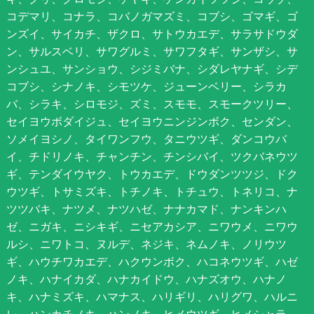
コデマリ、コナラ、コバノガマズミ、コブシ、ゴマギ、ゴ
ンズイ、サイカチ、ザクロ、サトウカエデ、サラサドウダ
ン、サルスベリ、サワグルミ、サワフタギ、サンザシ、サ
ンシュユ、サンショウ、シジミバナ、シダレヤナギ、シデ
コブシ、シナノキ、シモツケ、ジューンベリー、シラカ
バ、シラキ、シロモジ、ズミ、スモモ、スモークツリー、
セイヨウボダイジュ、セイヨウニンジンボク、センダン、
ソメイヨシノ、タイワンフウ、タニウツギ、ダンコウバ
イ、チドリノキ、チャンチン、チンシバイ、ツクバネウツ
ギ、テンダイウヤク、トウカエデ、ドウダンツツジ、ドク
ウツギ、トサミズキ、トチノキ、トチュウ、トネリコ、ナ
ツツバキ、ナツメ、ナツハゼ、ナナカマド、ナンキンハ
ゼ、ニガキ、ニシキギ、ニセアカシア、ニワウメ、ニワウ
ルシ、ニワトコ、ヌルデ、ネジキ、ネムノキ、ノリウツ
ギ、ハウチワカエデ、ハクウンボク、ハコネウツギ、ハゼ
ノキ、ハナイカダ、ハナカイドウ、ハナズオウ、ハナノ
キ、ハナミズキ、ハマナス、ハリギリ、ハリグワ、ハルニ
レ、ハンカチノキ、ハンノキ、ヒメウツギ、ヒメシャラ、