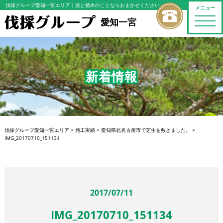
伐採グループ愛知一宮エリア
｜庭と植木のことならおまかせください
メニュー
toggle
愛知一宮
naviga
新着情報
伐採グループ愛知一宮エリア
>
施工実績
>
愛知県北名古屋市で芝生を敷きました。
>
IMG_20170710_151134
2017/07/11
IMG_20170710_151134