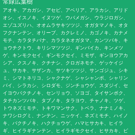
常緑広葉樹
アオキ、アカガシ、アセビ、アベリア、アラカシ、アリド
オシ、イスノキ、イヌツゲ、ウバメガシ、ウラジロガシ、
エゾユズリハ、オオムラサキツツジ、オガタマノキ、オタ
フクナンテン、オリーブ、カクレミノ、カゴノキ、カナメ
モチ、カラタチバナ、カラタネオガタマ、カンツバキ、キ
ョウチクトウ、キリシマツツジ、ギンバイカ、キンメツ
ゲ、キンモクセイ、ギンモクセイ、ミモザ、ギンヨウアカ
シア、クスノキ、クチナシ、クロガネモチ、ゲッケイジ
ュ、サカキ、サザンカ、サツキツツジ、サンゴジュ、シキ
ミ、シマトネリコ、シャクナゲ、シャシャンポ、シャリン
バイ、シラカシ、シロダモ、ジンチョウゲ、スダジイ、セ
イヨウバクチノキ、センリョウ、ソヨゴ、タイサンボク、
タチカンツバキ、タブノキ、タラヨウ、チャノキ、ツゲ、
トウネズミモチ、トキワマンサク、トベラ、ナナミノキ、
ナワシログミ、ナンテン、ニッケイ、ネズミモチ、ハイノ
キ、バクチノキ、ハクチョウゲ、ハマヒサカキ、ヒイラ
ギ、ヒイラギナンテン、ヒイラギモクセイ、ヒサカキ、ピ