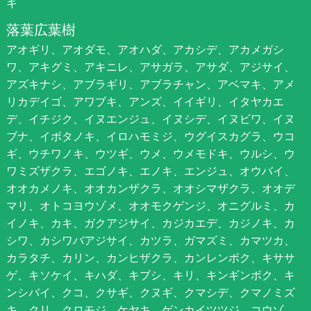
キ
落葉広葉樹
アオギリ、アオダモ、アオハダ、アカシデ、アカメガシ
ワ、アキグミ、アキニレ、アサガラ、アサダ、アジサイ、
アズキナシ、アブラギリ、アブラチャン、アベマキ、アメ
リカデイゴ、アワブキ、アンズ、イイギリ、イタヤカエ
デ、イチジク、イヌエンジュ、イヌシデ、イヌビワ、イヌ
ブナ、イボタノキ、イロハモミジ、ウグイスカグラ、ウコ
ギ、ウチワノキ、ウツギ、ウメ、ウメモドキ、ウルシ、ウ
ワミズザクラ、エゴノキ、エノキ、エンジュ、オウバイ、
オオカメノキ、オオカンザクラ、オオシマザクラ、オオデ
マリ、オトコヨウゾメ、オオモクゲンジ、オニグルミ、カ
イノキ、カキ、ガクアジサイ、カジカエデ、カジノキ、カ
シワ、カシワバアジサイ、カツラ、ガマズミ、カマツカ、
カラタチ、カリン、カンヒザクラ、カンレンボク、キササ
ゲ、キソケイ、キハダ、キブシ、キリ、キンギンボク、キ
ンシバイ、クコ、クサギ、クヌギ、クマシデ、クマノミズ
キ、クリ、クロモジ、ケヤキ、ゲンカイツツジ、コウゾ、