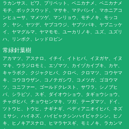
ラカンサス、ビワ、プリペット、ベニカナメ、ベニカナメ
モチ、ボックスウッド、マサキ、マテバシイ、マホニアコ
ンヒューサ、マメツゲ、マンリョウ、モチノキ、モッコ
ク、ヤシ、ヤツデ、ヤブコウジ、ヤブツバキ、ヤブニッケ
イ、ヤマグルマ、ヤマモモ、ユーカリノキ、ユズ、ユズリ
ハ、リンボク、レッドロビン
常緑針葉樹
アカマツ、アスナロ、イチイ、イトヒバ、イヌガヤ、イヌ
マキ、ウラジロモミ、エゾマツ、カイヅカイブキ、カヤ、
キャラボク、クジャクヒバ、クロベ、クロマツ、コウヤマ
キ、コウヨウザン、コノテガシワ、コメツガ、ゴヨウマ
ツ、コニファー、ゴールドクレスト、サワラ、シノブヒ
バ、シラビソ、スギ、ダイオウショウ、タギョウショウ、
チャボヒバ、チョウセンマキ、ツガ、テーダマツ、ドイ、
ツトウヒ、トウヒ、ナギナギ、ペディアニオイヒバ、ネズ
ミサシ、ハイネズ、ハイビャクシンハイビャクシン、ヒノ
キ、ヒノキアスナロ、ヒマラヤスギ、モミノキ、ラカンマ