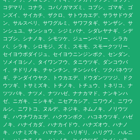
コデマリ、コナラ、コバノガマズミ、コブシ、ゴマギ、ゴ
ンズイ、サイカチ、ザクロ、サトウカエデ、サラサドウダ
ン、サルスベリ、サワグルミ、サワフタギ、サンザシ、サ
ンシュユ、サンショウ、シジミバナ、シダレヤナギ、シデ
コブシ、シナノキ、シモツケ、ジューンベリー、シラカ
バ、シラキ、シロモジ、ズミ、スモモ、スモークツリー、
セイヨウボダイジュ、セイヨウニンジンボク、センダン、
ソメイヨシノ、タイワンフウ、タニウツギ、ダンコウバ
イ、チドリノキ、チャンチン、チンシバイ、ツクバネウツ
ギ、テンダイウヤク、トウカエデ、ドウダンツツジ、ドク
ウツギ、トサミズキ、トチノキ、トチュウ、トネリコ、ナ
ツツバキ、ナツメ、ナツハゼ、ナナカマド、ナンキンハ
ゼ、ニガキ、ニシキギ、ニセアカシア、ニワウメ、ニワウ
ルシ、ニワトコ、ヌルデ、ネジキ、ネムノキ、ノリウツ
ギ、ハウチワカエデ、ハクウンボク、ハコネウツギ、ハゼ
ノキ、ハナイカダ、ハナカイドウ、ハナズオウ、ハナノ
キ、ハナミズキ、ハマナス、ハリギリ、ハリグワ、ハルニ
レ、ハンカチノキ、ハンノキ、ヒメウツギ、ヒメシャラ、