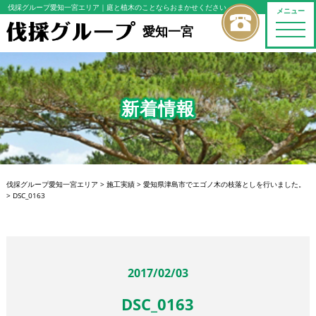
伐採グループ愛知一宮エリア
｜庭と植木のことならおまかせください
メニュー
toggle
愛知一宮
naviga
新着情報
伐採グループ愛知一宮エリア
>
施工実績
>
愛知県津島市でエゴノ木の枝落としを行いました。
>
DSC_0163
2017/02/03
DSC_0163