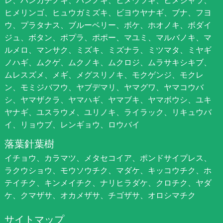
ヒメリンゴ、ヒュウガミズキ、ビヨウヤナギ、ブナ、フヨ
ウ、プラタナス、ブルーベリー、ボケ、ホオノキ、ボダイ
ジュ、ボタン、ポプラ、ポポー、マユミ、マルバノキ、マ
ルメロ、マンサク、ミズキ、ミズナラ、ミツマタ、ミヤギ
ノハギ、ムクゲ、ムクノキ、ムクロジ、ムラサキシキブ、
ムレスズメ、メギ、メグスリノキ、モクゲンジ、モクレ
ン、モミジバフウ、ヤブデマリ、ヤマグワ、ヤマコウバ
シ、ヤマザクラ、ヤマハギ、ヤマブキ、ヤマボウシ、ユキ
ヤナギ、ユスラウメ、ユリノキ、ライラック、リキュウバ
イ、リョウブ、レンギョウ、ロウバイ
落葉針葉樹
イチョウ、カラマツ、メタセコイア、ポンドサイプレス、
ラクウショウ、モウソウチク、マダケ、キッコウチク、ホ
テイチク、キンメイチク、ナリヒラダケ、クロチク、ヤダ
ケ、クマザサ、オカメザサ、チゴザサ、オロシマチク
サイトマップ