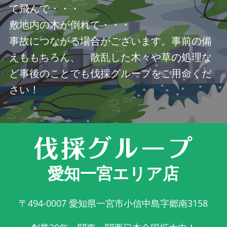
て飛んで・・・
敷地内の木が倒れて・・・
事故につながる場合がございます。事前の備
えももちろん、 散乱した木々や草の処理な
ど事後のことでも伐採グループをご用命くだ
さい！
愛知一宮エリア店
〒494-0007
愛知県一宮市小信中島字郷南3158