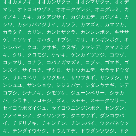
オオカメノキ、オオカンザクラ、オオシマザクラ、オオデ
マリ、オトコヨウゾメ、オオモクゲンジ、オニグルミ、カ
イノキ、カキ、ガクアジサイ、カジカエデ、カジノキ、カ
シワ、カシワバアジサイ、カツラ、ガマズミ、カマツカ、
カラタチ、カリン、カンヒザクラ、カンレンボク、キササ
ゲ、キソケイ、キハダ、キブシ、キリ、キンギンボク、キ
ンシバイ、クコ、クサギ、クヌギ、クマシデ、クマノミズ
キ、クリ、クロモジ、ケヤキ、ゲンカイツツジ、コウゾ、
コデマリ、コナラ、コバノガマズミ、コブシ、ゴマギ、ゴ
ンズイ、サイカチ、ザクロ、サトウカエデ、サラサドウダ
ン、サルスベリ、サワグルミ、サワフタギ、サンザシ、サ
ンシュユ、サンショウ、シジミバナ、シダレヤナギ、シデ
コブシ、シナノキ、シモツケ、ジューンベリー、シラカ
バ、シラキ、シロモジ、ズミ、スモモ、スモークツリー、
セイヨウボダイジュ、セイヨウニンジンボク、センダン、
ソメイヨシノ、タイワンフウ、タニウツギ、ダンコウバ
イ、チドリノキ、チャンチン、チンシバイ、ツクバネウツ
ギ、テンダイウヤク、トウカエデ、ドウダンツツジ、ドク