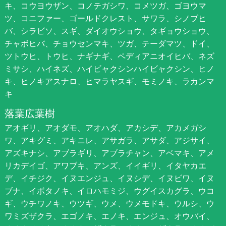
キ、コウヨウザン、コノテガシワ、コメツガ、ゴヨウマ
ツ、コニファー、ゴールドクレスト、サワラ、シノブヒ
バ、シラビソ、スギ、ダイオウショウ、タギョウショウ、
チャボヒバ、チョウセンマキ、ツガ、テーダマツ、ドイ、
ツトウヒ、トウヒ、ナギナギ、ペディアニオイヒバ、ネズ
ミサシ、ハイネズ、ハイビャクシンハイビャクシン、ヒノ
キ、ヒノキアスナロ、ヒマラヤスギ、モミノキ、ラカンマ
キ
落葉広葉樹
アオギリ、アオダモ、アオハダ、アカシデ、アカメガシ
ワ、アキグミ、アキニレ、アサガラ、アサダ、アジサイ、
アズキナシ、アブラギリ、アブラチャン、アベマキ、アメ
リカデイゴ、アワブキ、アンズ、イイギリ、イタヤカエ
デ、イチジク、イヌエンジュ、イヌシデ、イヌビワ、イヌ
ブナ、イボタノキ、イロハモミジ、ウグイスカグラ、ウコ
ギ、ウチワノキ、ウツギ、ウメ、ウメモドキ、ウルシ、ウ
ワミズザクラ、エゴノキ、エノキ、エンジュ、オウバイ、