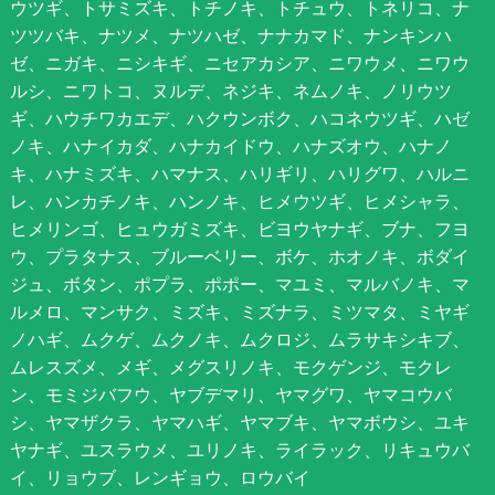
ウツギ、トサミズキ、トチノキ、トチュウ、トネリコ、ナ
ツツバキ、ナツメ、ナツハゼ、ナナカマド、ナンキンハ
ゼ、ニガキ、ニシキギ、ニセアカシア、ニワウメ、ニワウ
ルシ、ニワトコ、ヌルデ、ネジキ、ネムノキ、ノリウツ
ギ、ハウチワカエデ、ハクウンボク、ハコネウツギ、ハゼ
ノキ、ハナイカダ、ハナカイドウ、ハナズオウ、ハナノ
キ、ハナミズキ、ハマナス、ハリギリ、ハリグワ、ハルニ
レ、ハンカチノキ、ハンノキ、ヒメウツギ、ヒメシャラ、
ヒメリンゴ、ヒュウガミズキ、ビヨウヤナギ、ブナ、フヨ
ウ、プラタナス、ブルーベリー、ボケ、ホオノキ、ボダイ
ジュ、ボタン、ポプラ、ポポー、マユミ、マルバノキ、マ
ルメロ、マンサク、ミズキ、ミズナラ、ミツマタ、ミヤギ
ノハギ、ムクゲ、ムクノキ、ムクロジ、ムラサキシキブ、
ムレスズメ、メギ、メグスリノキ、モクゲンジ、モクレ
ン、モミジバフウ、ヤブデマリ、ヤマグワ、ヤマコウバ
シ、ヤマザクラ、ヤマハギ、ヤマブキ、ヤマボウシ、ユキ
ヤナギ、ユスラウメ、ユリノキ、ライラック、リキュウバ
イ、リョウブ、レンギョウ、ロウバイ