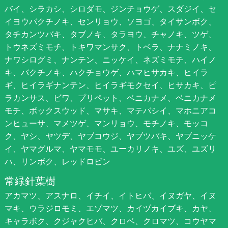
バイ、シラカシ、シロダモ、ジンチョウゲ、スダジイ、セ
イヨウバクチノキ、センリョウ、ソヨゴ、タイサンボク、
タチカンツバキ、タブノキ、タラヨウ、チャノキ、ツゲ、
トウネズミモチ、トキワマンサク、トベラ、ナナミノキ、
ナワシログミ、ナンテン、ニッケイ、ネズミモチ、ハイノ
キ、バクチノキ、ハクチョウゲ、ハマヒサカキ、ヒイラ
ギ、ヒイラギナンテン、ヒイラギモクセイ、ヒサカキ、ピ
ラカンサス、ビワ、プリペット、ベニカナメ、ベニカナメ
モチ、ボックスウッド、マサキ、マテバシイ、マホニアコ
ンヒューサ、マメツゲ、マンリョウ、モチノキ、モッコ
ク、ヤシ、ヤツデ、ヤブコウジ、ヤブツバキ、ヤブニッケ
イ、ヤマグルマ、ヤマモモ、ユーカリノキ、ユズ、ユズリ
ハ、リンボク、レッドロビン
常緑針葉樹
アカマツ、アスナロ、イチイ、イトヒバ、イヌガヤ、イヌ
マキ、ウラジロモミ、エゾマツ、カイヅカイブキ、カヤ、
キャラボク、クジャクヒバ、クロベ、クロマツ、コウヤマ