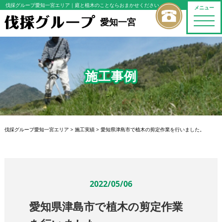
伐採グループ愛知一宮エリア
｜庭と植木のことならおまかせください
メニュー
toggle
愛知一宮
naviga
施工事例
伐採グループ愛知一宮エリア
>
施工実績
>
愛知県津島市で植木の剪定作業を行いました。
2022/05/06
愛知県津島市で植木の剪定作業