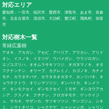
対応エリア
愛知県：一宮市、稲沢市、愛西市、津島市、あま市、岩倉
市、北名古屋市、清須市、大治町、蟹江町、飛鳥村、弥富
市
対応樹木一覧
常緑広葉樹
アオキ、アカガシ、アセビ、アベリア、アラカシ、アリド
オシ、イスノキ、イヌツゲ、ウバメガシ、ウラジロガシ、
エゾユズリハ、オオムラサキツツジ、オガタマノキ、オタ
フクナンテン、オリーブ、カクレミノ、カゴノキ、カナメ
モチ、カラタチバナ、カラタネオガタマ、カンツバキ、キ
ョウチクトウ、キリシマツツジ、ギンバイカ、キンメツ
ゲ、キンモクセイ、ギンモクセイ、ミモザ、ギンヨウアカ
シア、クスノキ、クチナシ、クロガネモチ、ゲッケイジ
ュ、サカキ、サザンカ、サツキツツジ、サンゴジュ、シキ
ミ、シマトネリコ、シャクナゲ、シャシャンポ、シャリン