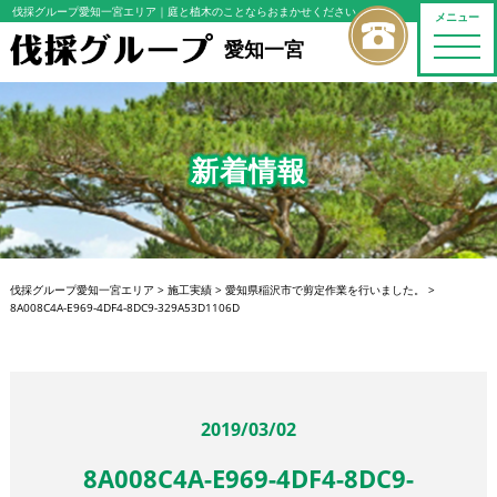
伐採グループ愛知一宮エリア
｜庭と植木のことならおまかせください
メニュー
toggle
愛知一宮
naviga
新着情報
伐採グループ愛知一宮エリア
>
施工実績
>
愛知県稲沢市で剪定作業を行いました。
>
8A008C4A-E969-4DF4-8DC9-329A53D1106D
2019/03/02
8A008C4A-E969-4DF4-8DC9-