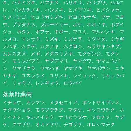
キ、ハナミズキ、ハマナス、ハリギリ、ハリグワ、ハルニ
レ、ハンカチノキ、ハンノキ、ヒメウツギ、ヒメシャラ、
ヒメリンゴ、ヒュウガミズキ、ビヨウヤナギ、ブナ、フヨ
ウ、プラタナス、ブルーベリー、ボケ、ホオノキ、ボダイ
ジュ、ボタン、ポプラ、ポポー、マユミ、マルバノキ、マ
ルメロ、マンサク、ミズキ、ミズナラ、ミツマタ、ミヤギ
ノハギ、ムクゲ、ムクノキ、ムクロジ、ムラサキシキブ、
ムレスズメ、メギ、メグスリノキ、モクゲンジ、モクレ
ン、モミジバフウ、ヤブデマリ、ヤマグワ、ヤマコウバ
シ、ヤマザクラ、ヤマハギ、ヤマブキ、ヤマボウシ、ユキ
ヤナギ、ユスラウメ、ユリノキ、ライラック、リキュウバ
イ、リョウブ、レンギョウ、ロウバイ
落葉針葉樹
イチョウ、カラマツ、メタセコイア、ポンドサイプレス、
ラクウショウ、モウソウチク、マダケ、キッコウチク、ホ
テイチク、キンメイチク、ナリヒラダケ、クロチク、ヤダ
ケ、クマザサ、オカメザサ、チゴザサ、オロシマチク