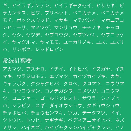
ギ、ヒイラギナンテン、ヒイラギモクセイ、ヒサカキ、ピ
ラカンサス、ビワ、プリペット、ベニカナメ、ベニカナメ
モチ、ボックスウッド、マサキ、マテバシイ、マホニアコ
ンヒューサ、マメツゲ、マンリョウ、モチノキ、モッコ
ク、ヤシ、ヤツデ、ヤブコウジ、ヤブツバキ、ヤブニッケ
イ、ヤマグルマ、ヤマモモ、ユーカリノキ、ユズ、ユズリ
ハ、リンボク、レッドロビン
常緑針葉樹
アカマツ、アスナロ、イチイ、イトヒバ、イヌガヤ、イヌ
マキ、ウラジロモミ、エゾマツ、カイヅカイブキ、カヤ、
キャラボク、クジャクヒバ、クロベ、クロマツ、コウヤマ
キ、コウヨウザン、コノテガシワ、コメツガ、ゴヨウマ
ツ、コニファー、ゴールドクレスト、サワラ、シノブヒ
バ、シラビソ、スギ、ダイオウショウ、タギョウショウ、
チャボヒバ、チョウセンマキ、ツガ、テーダマツ、ドイ、
ツトウヒ、トウヒ、ナギナギ、ペディアニオイヒバ、ネズ
ミサシ、ハイネズ、ハイビャクシンハイビャクシン、ヒノ