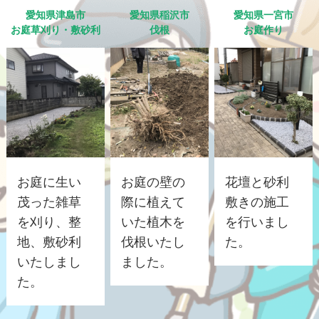
愛知県津島市
愛知県稲沢市
愛知県一宮市
お庭草刈り・敷砂利
伐根
お庭作り
お庭に生い
お庭の壁の
花壇と砂利
茂った雑草
際に植えて
敷きの施工
を刈り、整
いた植木を
を行いまし
地、敷砂利
伐根いたし
た。
いたしまし
ました。
た。