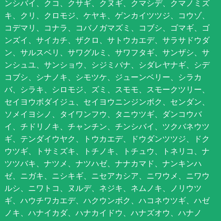
ンシバイ、クコ、クサギ、クヌギ、クマシデ、クマノミズ
キ、クリ、クロモジ、ケヤキ、ゲンカイツツジ、コウゾ、
コデマリ、コナラ、コバノガマズミ、コブシ、ゴマギ、ゴ
ンズイ、サイカチ、ザクロ、サトウカエデ、サラサドウダ
ン、サルスベリ、サワグルミ、サワフタギ、サンザシ、サ
ンシュユ、サンショウ、シジミバナ、シダレヤナギ、シデ
コブシ、シナノキ、シモツケ、ジューンベリー、シラカ
バ、シラキ、シロモジ、ズミ、スモモ、スモークツリー、
セイヨウボダイジュ、セイヨウニンジンボク、センダン、
ソメイヨシノ、タイワンフウ、タニウツギ、ダンコウバ
イ、チドリノキ、チャンチン、チンシバイ、ツクバネウツ
ギ、テンダイウヤク、トウカエデ、ドウダンツツジ、ドク
ウツギ、トサミズキ、トチノキ、トチュウ、トネリコ、ナ
ツツバキ、ナツメ、ナツハゼ、ナナカマド、ナンキンハ
ゼ、ニガキ、ニシキギ、ニセアカシア、ニワウメ、ニワウ
ルシ、ニワトコ、ヌルデ、ネジキ、ネムノキ、ノリウツ
ギ、ハウチワカエデ、ハクウンボク、ハコネウツギ、ハゼ
ノキ、ハナイカダ、ハナカイドウ、ハナズオウ、ハナノ