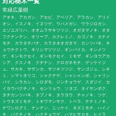
対応樹木一覧
常緑広葉樹
アオキ、アカガシ、アセビ、アベリア、アラカシ、アリド
オシ、イスノキ、イヌツゲ、ウバメガシ、ウラジロガシ、
エゾユズリハ、オオムラサキツツジ、オガタマノキ、オタ
フクナンテン、オリーブ、カクレミノ、カゴノキ、カナメ
モチ、カラタチバナ、カラタネオガタマ、カンツバキ、キ
ョウチクトウ、キリシマツツジ、ギンバイカ、キンメツ
ゲ、キンモクセイ、ギンモクセイ、ミモザ、ギンヨウアカ
シア、クスノキ、クチナシ、クロガネモチ、ゲッケイジ
ュ、サカキ、サザンカ、サツキツツジ、サンゴジュ、シキ
ミ、シマトネリコ、シャクナゲ、シャシャンポ、シャリン
バイ、シラカシ、シロダモ、ジンチョウゲ、スダジイ、セ
イヨウバクチノキ、センリョウ、ソヨゴ、タイサンボク、
タチカンツバキ、タブノキ、タラヨウ、チャノキ、ツゲ、
トウネズミモチ、トキワマンサク、トベラ、ナナミノキ、
ナワシログミ、ナンテン、ニッケイ、ネズミモチ、ハイノ
キ、バクチノキ、ハクチョウゲ、ハマヒサカキ、ヒイラ