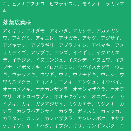
キ、ヒノキアスナロ、ヒマラヤスギ、モミノキ、ラカンマ
キ
落葉広葉樹
アオギリ、アオダモ、アオハダ、アカシデ、アカメガシ
ワ、アキグミ、アキニレ、アサガラ、アサダ、アジサイ、
アズキナシ、アブラギリ、アブラチャン、アベマキ、アメ
リカデイゴ、アワブキ、アンズ、イイギリ、イタヤカエ
デ、イチジク、イヌエンジュ、イヌシデ、イヌビワ、イヌ
ブナ、イボタノキ、イロハモミジ、ウグイスカグラ、ウコ
ギ、ウチワノキ、ウツギ、ウメ、ウメモドキ、ウルシ、ウ
ワミズザクラ、エゴノキ、エノキ、エンジュ、オウバイ、
オオカメノキ、オオカンザクラ、オオシマザクラ、オオデ
マリ、オトコヨウゾメ、オオモクゲンジ、オニグルミ、カ
イノキ、カキ、ガクアジサイ、カジカエデ、カジノキ、カ
シワ、カシワバアジサイ、カツラ、ガマズミ、カマツカ、
カラタチ、カリン、カンヒザクラ、カンレンボク、キササ
ゲ、キソケイ、キハダ、キブシ、キリ、キンギンボク、キ