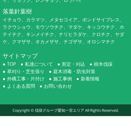
落葉針葉樹
イチョウ、カラマツ、メタセコイア、ポンドサイプレス、
ラクウショウ、モウソウチク、マダケ、キッコウチク、ホ
テイチク、キンメイチク、ナリヒラダケ、クロチク、ヤダ
ケ、クマザサ、オカメザサ、チゴザサ、オロシマチク
サイトマップ
TOP
私達について
剪定・刈込
樹木伐採
草刈り・芝生張り
庭木消毒・防虫対策
外構工事・片付け
施工事例
新着情報
よくある質問
お問い合わせ
Copyright ©
伐採グループ愛知一宮エリア
All Rights Reserved.