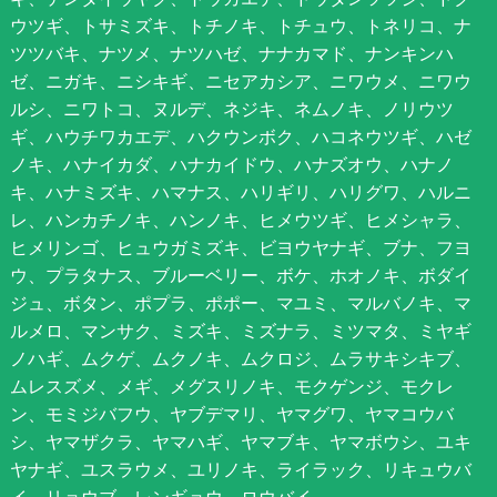
ウツギ、トサミズキ、トチノキ、トチュウ、トネリコ、ナ
ツツバキ、ナツメ、ナツハゼ、ナナカマド、ナンキンハ
ゼ、ニガキ、ニシキギ、ニセアカシア、ニワウメ、ニワウ
ルシ、ニワトコ、ヌルデ、ネジキ、ネムノキ、ノリウツ
ギ、ハウチワカエデ、ハクウンボク、ハコネウツギ、ハゼ
ノキ、ハナイカダ、ハナカイドウ、ハナズオウ、ハナノ
キ、ハナミズキ、ハマナス、ハリギリ、ハリグワ、ハルニ
レ、ハンカチノキ、ハンノキ、ヒメウツギ、ヒメシャラ、
ヒメリンゴ、ヒュウガミズキ、ビヨウヤナギ、ブナ、フヨ
ウ、プラタナス、ブルーベリー、ボケ、ホオノキ、ボダイ
ジュ、ボタン、ポプラ、ポポー、マユミ、マルバノキ、マ
ルメロ、マンサク、ミズキ、ミズナラ、ミツマタ、ミヤギ
ノハギ、ムクゲ、ムクノキ、ムクロジ、ムラサキシキブ、
ムレスズメ、メギ、メグスリノキ、モクゲンジ、モクレ
ン、モミジバフウ、ヤブデマリ、ヤマグワ、ヤマコウバ
シ、ヤマザクラ、ヤマハギ、ヤマブキ、ヤマボウシ、ユキ
ヤナギ、ユスラウメ、ユリノキ、ライラック、リキュウバ
イ、リョウブ、レンギョウ、ロウバイ