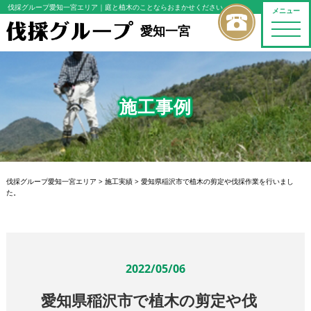
伐採グループ愛知一宮エリア
｜庭と植木のことならおまかせください
メニュー
toggle
愛知一宮
naviga
施工事例
伐採グループ愛知一宮エリア
>
施工実績
>
愛知県稲沢市で植木の剪定や伐採作業を行いまし
た。
2022/05/06
愛知県稲沢市で植木の剪定や伐