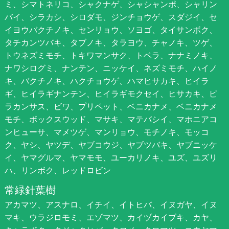
ミ、シマトネリコ、シャクナゲ、シャシャンポ、シャリン
バイ、シラカシ、シロダモ、ジンチョウゲ、スダジイ、セ
イヨウバクチノキ、センリョウ、ソヨゴ、タイサンボク、
タチカンツバキ、タブノキ、タラヨウ、チャノキ、ツゲ、
トウネズミモチ、トキワマンサク、トベラ、ナナミノキ、
ナワシログミ、ナンテン、ニッケイ、ネズミモチ、ハイノ
キ、バクチノキ、ハクチョウゲ、ハマヒサカキ、ヒイラ
ギ、ヒイラギナンテン、ヒイラギモクセイ、ヒサカキ、ピ
ラカンサス、ビワ、プリペット、ベニカナメ、ベニカナメ
モチ、ボックスウッド、マサキ、マテバシイ、マホニアコ
ンヒューサ、マメツゲ、マンリョウ、モチノキ、モッコ
ク、ヤシ、ヤツデ、ヤブコウジ、ヤブツバキ、ヤブニッケ
イ、ヤマグルマ、ヤマモモ、ユーカリノキ、ユズ、ユズリ
ハ、リンボク、レッドロビン
常緑針葉樹
アカマツ、アスナロ、イチイ、イトヒバ、イヌガヤ、イヌ
マキ、ウラジロモミ、エゾマツ、カイヅカイブキ、カヤ、