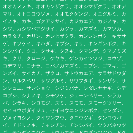
オオカメノキ、オオカンザクラ、オオシマザクラ、オオデ
マリ、オトコヨウゾメ、オオモクゲンジ、オニグルミ、カ
イノキ、カキ、ガクアジサイ、カジカエデ、カジノキ、カ
シワ、カシワバアジサイ、カツラ、ガマズミ、カマツカ、
カラタチ、カリン、カンヒザクラ、カンレンボク、キササ
ゲ、キソケイ、キハダ、キブシ、キリ、キンギンボク、キ
ンシバイ、クコ、クサギ、クヌギ、クマシデ、クマノミズ
キ、クリ、クロモジ、ケヤキ、ゲンカイツツジ、コウゾ、
コデマリ、コナラ、コバノガマズミ、コブシ、ゴマギ、ゴ
ンズイ、サイカチ、ザクロ、サトウカエデ、サラサドウダ
ン、サルスベリ、サワグルミ、サワフタギ、サンザシ、サ
ンシュユ、サンショウ、シジミバナ、シダレヤナギ、シデ
コブシ、シナノキ、シモツケ、ジューンベリー、シラカ
バ、シラキ、シロモジ、ズミ、スモモ、スモークツリー、
セイヨウボダイジュ、セイヨウニンジンボク、センダン、
ソメイヨシノ、タイワンフウ、タニウツギ、ダンコウバ
イ、チドリノキ、チャンチン、チンシバイ、ツクバネウツ
ギ、テンダイウヤク、トウカエデ、ドウダンツツジ、ドク