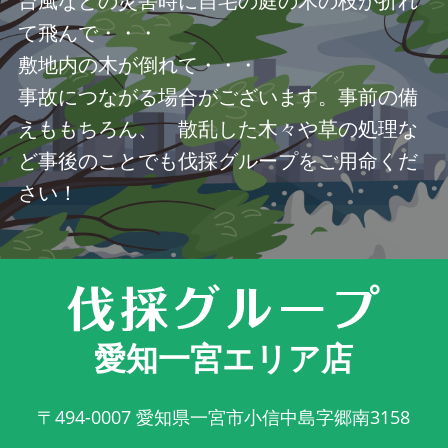
台風などの災害時に自宅の庭の木の枝が折れ
て飛んで・・・
敷地内の木が倒れて・・・
事故につながる場合がございます。事前の備
えももちろん、 散乱した木々や草の処理な
ど事後のことでも伐採グループをご用命くだ
さい！
愛知一宮エリア店
〒494-0007
愛知県一宮市小信中島字郷南3158