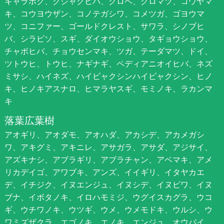
キャラボク、クジャクヒバ、クロベ、クロマツ、コウヤマ
キ、コウヨウザン、コノテガシワ、コメツガ、ゴヨウマ
ツ、コニファー、ゴールドクレスト、サワラ、シノブヒ
バ、シラビソ、スギ、ダイオウショウ、タギョウショウ、
チャボヒバ、チョウセンマキ、ツガ、テーダマツ、ドイ、
ツトウヒ、トウヒ、ナギナギ、ペディアニオイヒバ、ネズ
ミサシ、ハイネズ、ハイビャクシンハイビャクシン、ヒノ
キ、ヒノキアスナロ、ヒマラヤスギ、モミノキ、ラカンマ
キ
落葉広葉樹
アオギリ、アオダモ、アオハダ、アカシデ、アカメガシ
ワ、アキグミ、アキニレ、アサガラ、アサダ、アジサイ、
アズキナシ、アブラギリ、アブラチャン、アベマキ、アメ
リカデイゴ、アワブキ、アンズ、イイギリ、イタヤカエ
デ、イチジク、イヌエンジュ、イヌシデ、イヌビワ、イヌ
ブナ、イボタノキ、イロハモミジ、ウグイスカグラ、ウコ
ギ、ウチワノキ、ウツギ、ウメ、ウメモドキ、ウルシ、ウ
ワミズザクラ、エゴノキ、エノキ、エンジュ、オウバイ、