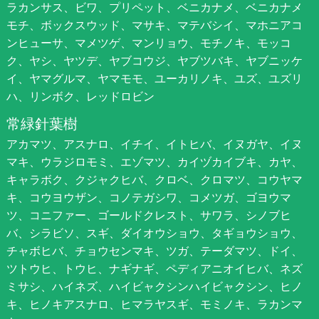
ラカンサス、ビワ、プリペット、ベニカナメ、ベニカナメ
モチ、ボックスウッド、マサキ、マテバシイ、マホニアコ
ンヒューサ、マメツゲ、マンリョウ、モチノキ、モッコ
ク、ヤシ、ヤツデ、ヤブコウジ、ヤブツバキ、ヤブニッケ
イ、ヤマグルマ、ヤマモモ、ユーカリノキ、ユズ、ユズリ
ハ、リンボク、レッドロビン
常緑針葉樹
アカマツ、アスナロ、イチイ、イトヒバ、イヌガヤ、イヌ
マキ、ウラジロモミ、エゾマツ、カイヅカイブキ、カヤ、
キャラボク、クジャクヒバ、クロベ、クロマツ、コウヤマ
キ、コウヨウザン、コノテガシワ、コメツガ、ゴヨウマ
ツ、コニファー、ゴールドクレスト、サワラ、シノブヒ
バ、シラビソ、スギ、ダイオウショウ、タギョウショウ、
チャボヒバ、チョウセンマキ、ツガ、テーダマツ、ドイ、
ツトウヒ、トウヒ、ナギナギ、ペディアニオイヒバ、ネズ
ミサシ、ハイネズ、ハイビャクシンハイビャクシン、ヒノ
キ、ヒノキアスナロ、ヒマラヤスギ、モミノキ、ラカンマ