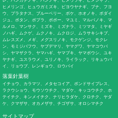
ヒメリンゴ、ヒュウガミズキ、ビヨウヤナギ、ブナ、フヨ
ウ、プラタナス、ブルーベリー、ボケ、ホオノキ、ボダイ
ジュ、ボタン、ポプラ、ポポー、マユミ、マルバノキ、マ
ルメロ、マンサク、ミズキ、ミズナラ、ミツマタ、ミヤギ
ノハギ、ムクゲ、ムクノキ、ムクロジ、ムラサキシキブ、
ムレスズメ、メギ、メグスリノキ、モクゲンジ、モクレ
ン、モミジバフウ、ヤブデマリ、ヤマグワ、ヤマコウバ
シ、ヤマザクラ、ヤマハギ、ヤマブキ、ヤマボウシ、ユキ
ヤナギ、ユスラウメ、ユリノキ、ライラック、リキュウバ
イ、リョウブ、レンギョウ、ロウバイ
落葉針葉樹
イチョウ、カラマツ、メタセコイア、ポンドサイプレス、
ラクウショウ、モウソウチク、マダケ、キッコウチク、ホ
テイチク、キンメイチク、ナリヒラダケ、クロチク、ヤダ
ケ、クマザサ、オカメザサ、チゴザサ、オロシマチク
サイトマップ