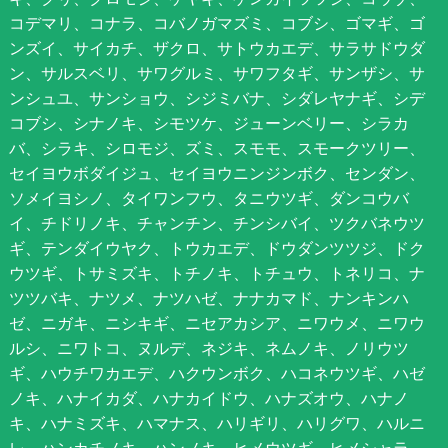
コデマリ、コナラ、コバノガマズミ、コブシ、ゴマギ、ゴ
ンズイ、サイカチ、ザクロ、サトウカエデ、サラサドウダ
ン、サルスベリ、サワグルミ、サワフタギ、サンザシ、サ
ンシュユ、サンショウ、シジミバナ、シダレヤナギ、シデ
コブシ、シナノキ、シモツケ、ジューンベリー、シラカ
バ、シラキ、シロモジ、ズミ、スモモ、スモークツリー、
セイヨウボダイジュ、セイヨウニンジンボク、センダン、
ソメイヨシノ、タイワンフウ、タニウツギ、ダンコウバ
イ、チドリノキ、チャンチン、チンシバイ、ツクバネウツ
ギ、テンダイウヤク、トウカエデ、ドウダンツツジ、ドク
ウツギ、トサミズキ、トチノキ、トチュウ、トネリコ、ナ
ツツバキ、ナツメ、ナツハゼ、ナナカマド、ナンキンハ
ゼ、ニガキ、ニシキギ、ニセアカシア、ニワウメ、ニワウ
ルシ、ニワトコ、ヌルデ、ネジキ、ネムノキ、ノリウツ
ギ、ハウチワカエデ、ハクウンボク、ハコネウツギ、ハゼ
ノキ、ハナイカダ、ハナカイドウ、ハナズオウ、ハナノ
キ、ハナミズキ、ハマナス、ハリギリ、ハリグワ、ハルニ
レ、ハンカチノキ、ハンノキ、ヒメウツギ、ヒメシャラ、