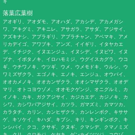
キ
落葉広葉樹
アオギリ、アオダモ、アオハダ、アカシデ、アカメガシ
ワ、アキグミ、アキニレ、アサガラ、アサダ、アジサイ、
アズキナシ、アブラギリ、アブラチャン、アベマキ、アメ
リカデイゴ、アワブキ、アンズ、イイギリ、イタヤカエ
デ、イチジク、イヌエンジュ、イヌシデ、イヌビワ、イヌ
ブナ、イボタノキ、イロハモミジ、ウグイスカグラ、ウコ
ギ、ウチワノキ、ウツギ、ウメ、ウメモドキ、ウルシ、ウ
ワミズザクラ、エゴノキ、エノキ、エンジュ、オウバイ、
オオカメノキ、オオカンザクラ、オオシマザクラ、オオデ
マリ、オトコヨウゾメ、オオモクゲンジ、オニグルミ、カ
イノキ、カキ、ガクアジサイ、カジカエデ、カジノキ、カ
シワ、カシワバアジサイ、カツラ、ガマズミ、カマツカ、
カラタチ、カリン、カンヒザクラ、カンレンボク、キササ
ゲ、キソケイ、キハダ、キブシ、キリ、キンギンボク、キ
ンシバイ、クコ、クサギ、クヌギ、クマシデ、クマノミズ
キ、クリ、クロモジ、ケヤキ、ゲンカイツツジ、コウゾ、