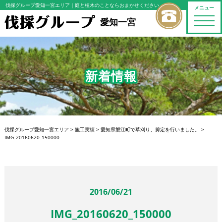
伐採グループ愛知一宮エリア
｜庭と植木のことならおまかせください
メニュー
toggle
愛知一宮
naviga
新着情報
伐採グループ愛知一宮エリア
>
施工実績
>
愛知県蟹江町で草刈り、剪定を行いました。
>
IMG_20160620_150000
2016/06/21
IMG_20160620_150000