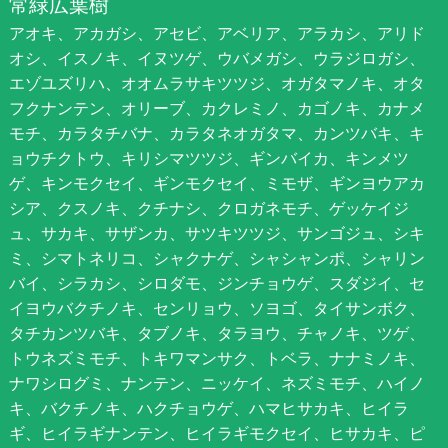
常緑広葉樹
アオキ、アカガシ、アセビ、アベリア、アラカシ、アリド
オシ、イスノキ、イヌツゲ、ウバメガシ、ウラジロガシ、
エゾユズリハ、オオムラサキツツジ、オガタマノキ、オタ
フクナンテン、オリーブ、カクレミノ、カゴノキ、カナメ
モチ、カラタチバナ、カラタネオガタマ、カンツバキ、キ
ョウチクトウ、キリシマツツジ、ギンバイカ、キンメツ
ゲ、キンモクセイ、ギンモクセイ、ミモザ、ギンヨウアカ
シア、クスノキ、クチナシ、クロガネモチ、ゲッケイジ
ュ、サカキ、サザンカ、サツキツツジ、サンゴジュ、シキ
ミ、シマトネリコ、シャクナゲ、シャシャンポ、シャリン
バイ、シラカシ、シロダモ、ジンチョウゲ、スダジイ、セ
イヨウバクチノキ、センリョウ、ソヨゴ、タイサンボク、
タチカンツバキ、タブノキ、タラヨウ、チャノキ、ツゲ、
トウネズミモチ、トキワマンサク、トベラ、ナナミノキ、
ナワシログミ、ナンテン、ニッケイ、ネズミモチ、ハイノ
キ、バクチノキ、ハクチョウゲ、ハマヒサカキ、ヒイラ
ギ、ヒイラギナンテン、ヒイラギモクセイ、ヒサカキ、ピ