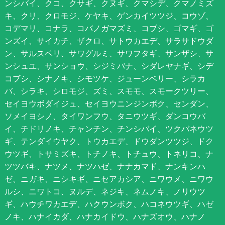
ンシバイ、クコ、クサギ、クヌギ、クマシデ、クマノミズ
キ、クリ、クロモジ、ケヤキ、ゲンカイツツジ、コウゾ、
コデマリ、コナラ、コバノガマズミ、コブシ、ゴマギ、ゴ
ンズイ、サイカチ、ザクロ、サトウカエデ、サラサドウダ
ン、サルスベリ、サワグルミ、サワフタギ、サンザシ、サ
ンシュユ、サンショウ、シジミバナ、シダレヤナギ、シデ
コブシ、シナノキ、シモツケ、ジューンベリー、シラカ
バ、シラキ、シロモジ、ズミ、スモモ、スモークツリー、
セイヨウボダイジュ、セイヨウニンジンボク、センダン、
ソメイヨシノ、タイワンフウ、タニウツギ、ダンコウバ
イ、チドリノキ、チャンチン、チンシバイ、ツクバネウツ
ギ、テンダイウヤク、トウカエデ、ドウダンツツジ、ドク
ウツギ、トサミズキ、トチノキ、トチュウ、トネリコ、ナ
ツツバキ、ナツメ、ナツハゼ、ナナカマド、ナンキンハ
ゼ、ニガキ、ニシキギ、ニセアカシア、ニワウメ、ニワウ
ルシ、ニワトコ、ヌルデ、ネジキ、ネムノキ、ノリウツ
ギ、ハウチワカエデ、ハクウンボク、ハコネウツギ、ハゼ
ノキ、ハナイカダ、ハナカイドウ、ハナズオウ、ハナノ