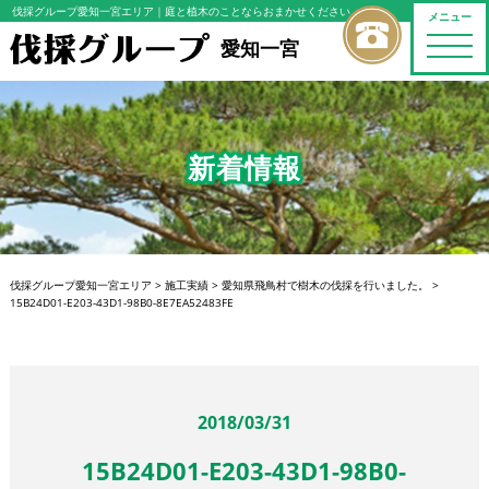
伐採グループ愛知一宮エリア
｜庭と植木のことならおまかせください
メニュー
toggle
愛知一宮
naviga
新着情報
伐採グループ愛知一宮エリア
>
施工実績
>
愛知県飛鳥村で樹木の伐採を行いました。
>
15B24D01-E203-43D1-98B0-8E7EA52483FE
2018/03/31
15B24D01-E203-43D1-98B0-